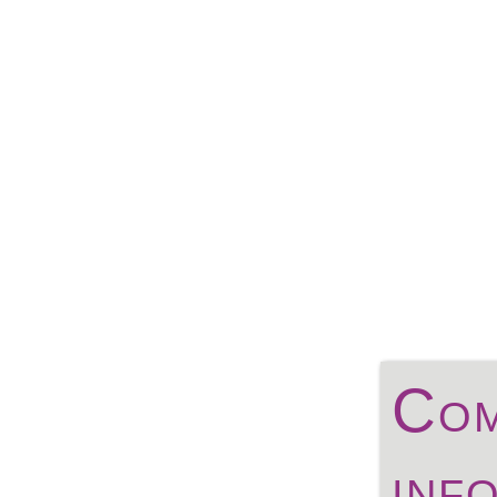
Com
inf