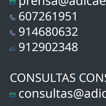
prensa@adicae
607261951
914680632
912902348
CONSULTAS CON
consultas@adic